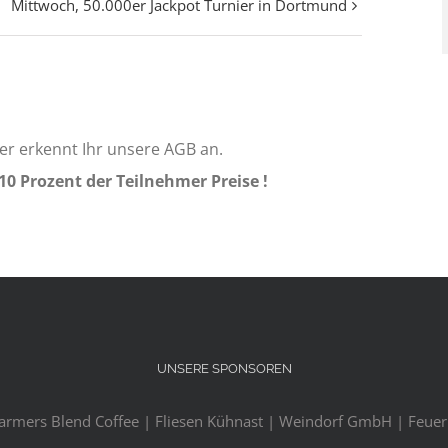
Mittwoch, 50.000er Jackpot Turnier in Dortmund
er erkennt Ihr unsere AGB an.
 10 Prozent der Teilnehmer Preise !
UNSERE SPONSOREN
Farmers Blend Coffee | Fliesen Kühnast | Weindorf GmbH | Feuerl