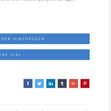
NDER HINZUFÜGEN
ERE ICAL
Facebook
Twitter
Linkedin
Tumblr
Google+
Pinterest