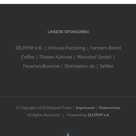
UNSERE SPONSOREN
SELFPHP e.K. | Inhouse-Factoring | Farmers Blend
Coffee | Fliesen Kühnast | Weindorf GmbH |
Feuerlandkamine | Shirtstation.de | Sehlke
© Copyright
2026 Ruhrpott Poker |
Impressum
|
Datenschutz
All Rights Reserved | Powered by
SELFPHP e.K.
Facebook