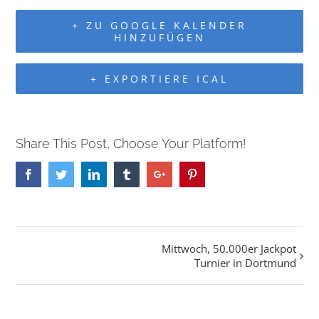
+ ZU GOOGLE KALENDER
HINZUFÜGEN
+ EXPORTIERE ICAL
Share This Post, Choose Your Platform!
Facebook
Twitter
Linkedin
Tumblr
Google+
Pinterest
Mittwoch, 50.000er Jackpot
Veranstaltung
Turnier in Dortmund
Navigation