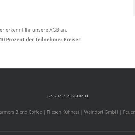
er erkennt Ihr unsere AGB an.
 10 Prozent der Teilnehmer Preise !
UNSERE SPONSOREN
Farmers Blend Coffee | Fliesen Kühnast | Weindorf GmbH | Feuerl