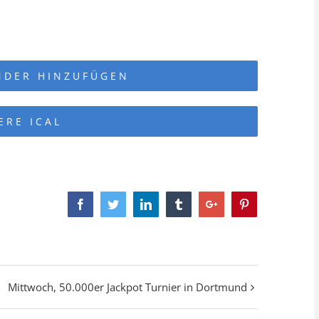
NDER HINZUFÜGEN
ERE ICAL
Facebook
Twitter
Linkedin
Tumblr
Google+
Pinterest
Mittwoch, 50.000er Jackpot Turnier in Dortmund