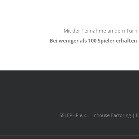
Navigation
Mit der Teilnahme an dem Turni
Bei weniger als 100 Spieler erhalten
SELFPHP e.K. | Inhouse-Factoring | 