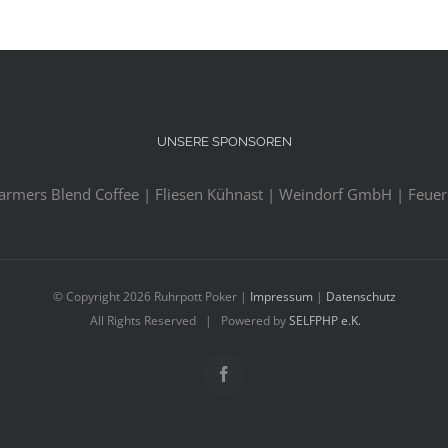
UNSERE SPONSOREN
Farmers Blend Coffee | Fliesen Kühnast | Weindorf GmbH | Feuerl
© Copyright
2026 Ruhrpott Poker |
Impressum
|
Datenschutz
All Rights Reserved | Powered by
SELFPHP e.K.
Facebook