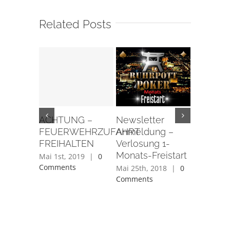
Related Posts
Mit 888
zur WSO
ACHTUNG –
Newsletter
Bonus g
FEUERWEHRZUFAHRT
Anmeldung –
Mai 2nd, 
FREIHALTEN
Verlosung 1-
Comment
Monats-Freistart
Mai 1st, 2019
|
0
Comments
Mai 25th, 2018
|
0
Comments