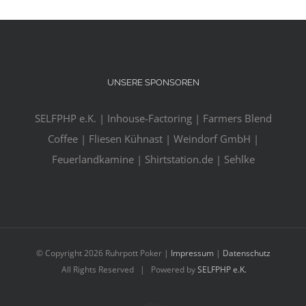
UNSERE SPONSOREN
SELFPHP e.K. | Inhouse-Factoring | Farmers Blend
Coffee | Fliesen Kühnast | Weindorf GmbH |
Feuerlandkamine | Shirtstation.de | Sehlke
© Copyright
2026 Ruhrpott Poker |
Impressum
|
Datenschutz
All Rights Reserved | Powered by
SELFPHP e.K.