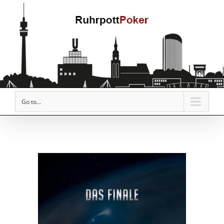
Go to...
View
Larger
Image