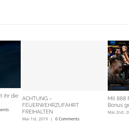
t ihr die
Mit 888
ACHTUNG –
Bonus g
FEUERWEHRZUFAHRT
ents
FREIHALTEN
Mai 2nd, 2
Mai 1st, 2019
|
0 Comments