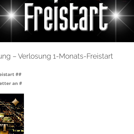
ng – Verlosung 1-Monats-Freistart
istart ##
etter an #