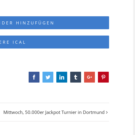
NDER HINZUFÜGEN
ERE ICAL
Facebook
Twitter
Linkedin
Tumblr
Google+
Pinterest
Mittwoch, 50.000er Jackpot Turnier in Dortmund