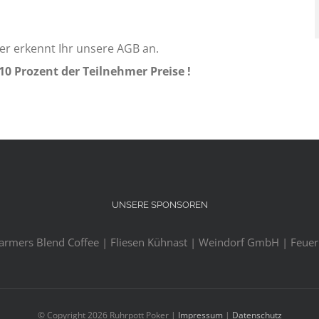
er erkennt Ihr unsere AGB an.
 10 Prozent der Teilnehmer Preise !
UNSERE SPONSOREN
Farmers Blend Coffee | Fliesen Kühnast | Weindorf GmbH | Feuerl
© Copyright
2026 Ruhrpott Poker |
Impressum
|
Datenschutz